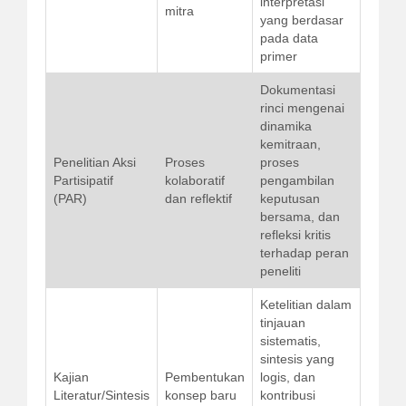
interpretasi
mitra
yang berdasar
pada data
primer
Dokumentasi
rinci mengenai
dinamika
kemitraan,
Penelitian Aksi
Proses
proses
Partisipatif
kolaboratif
pengambilan
(PAR)
dan reflektif
keputusan
bersama, dan
refleksi kritis
terhadap peran
peneliti
Ketelitian dalam
tinjauan
sistematis,
sintesis yang
Kajian
Pembentukan
logis, dan
Literatur/Sintesis
konsep baru
kontribusi