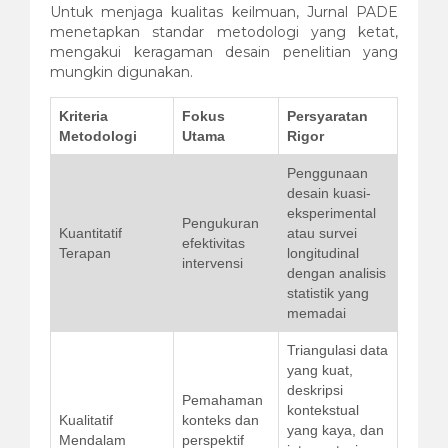
Untuk menjaga kualitas keilmuan, Jurnal PADE
menetapkan standar metodologi yang ketat,
mengakui keragaman desain penelitian yang
mungkin digunakan.
Kriteria
Fokus
Persyaratan
Metodologi
Utama
Rigor
Penggunaan
desain kuasi-
eksperimental
Pengukuran
Kuantitatif
atau survei
efektivitas
Terapan
longitudinal
intervensi
dengan analisis
statistik yang
memadai
Triangulasi data
yang kuat,
deskripsi
Pemahaman
kontekstual
Kualitatif
konteks dan
yang kaya, dan
Mendalam
perspektif